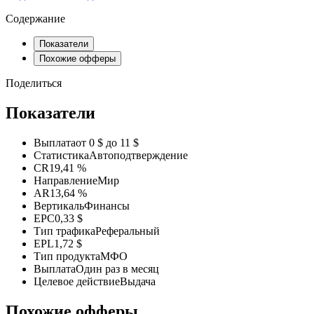
Содержание
Показатели
Похожие офферы
Поделиться
Показатели
Выплата
от 0 $ до 11 $
Статистика
Автоподтверждение
CR
19,41 %
Направление
Мир
AR
13,64 %
Вертикаль
Финансы
EPC
0,33 $
Тип трафика
Реферальный
EPL
1,72 $
Тип продукта
МФО
Выплата
Один раз в месяц
Целевое действие
Выдача
Похожие офферы