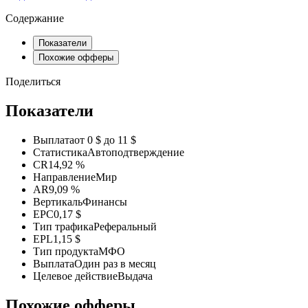
Содержание
Показатели
Похожие офферы
Поделиться
Показатели
Выплата
от 0 $ до 11 $
Статистика
Автоподтверждение
CR
14,92 %
Направление
Мир
AR
9,09 %
Вертикаль
Финансы
EPC
0,17 $
Тип трафика
Реферальный
EPL
1,15 $
Тип продукта
МФО
Выплата
Один раз в месяц
Целевое действие
Выдача
Похожие офферы