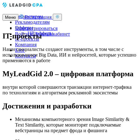
Вебмастерам
Регистрация
Меню
Рекламодателям
Офферы
Зарегистрироваться
HR-офферы
Войти в Личный кабинет
IT-проекты
IT-проекты
Компания
Наши специалисты создают инструменты, в том числе с
Блог
использованием Big Data, ИИ и нейросетей, которые успешно
Контакты
применяются в работе
MyLeadGid 2.0 – цифровая платформа
внутри которой совершаются транзакции интернет-трафика
по технологиям и алгоритмам рекламной экосистемы
Достижения и разработки
Механизмы компьютерного зрения Image Similarity &
Text Similarity, которые мониторят подключаемые
вебстраницы на предмет фрода и фишинга