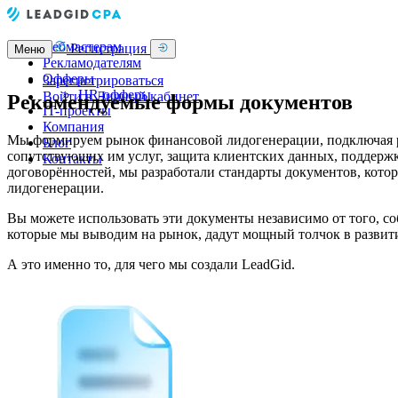
Вебмастерам
Регистрация
Меню
Рекламодателям
Офферы
Зарегистрироваться
HR-офферы
Войти в Личный кабинет
Рекомендуемые формы документов
IT-проекты
Компания
Мы формируем рынок финансовой лидогенерации, подключая ре
Блог
сопутствующих им услуг, защита клиентских данных, поддержк
Контакты
договорённостей, мы разработали стандарты документов, котор
лидогенерации.
Вы можете использовать эти документы независимо от того, со
которые мы выводим на рынок, дадут мощный толчок в развит
А это именно то, для чего мы создали LeadGid.