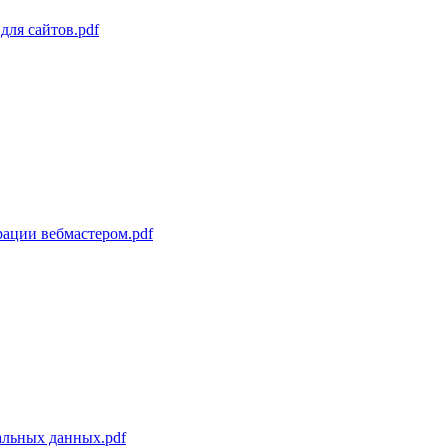
ля сайтов.pdf
рации вебмастером.pdf
альных данных.pdf