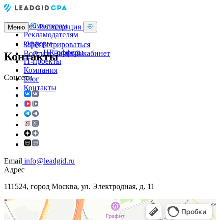
Вебмастерам
Регистрация
Меню
Рекламодателям
Офферы
Зарегистрироваться
HR-офферы
Войти в Личный кабинет
Контакты
IT-проекты
Компания
Соцсети
Блог
Контакты
Email
info@leadgid.ru
Адрес
111524, город Москва, ул. Электродная, д. 11