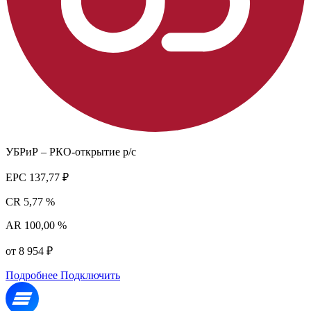
УБРиР – РКО-открытие р/с
EPC
137,77 ₽
CR
5,77 %
AR
100,00 %
от 8 954 ₽
Подробнее
Подключить