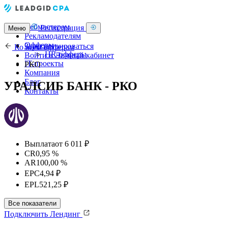
Вебмастерам
Регистрация
Меню
Рекламодателям
Офферы
Зарегистрироваться
Ко всем офферам
HR-офферы
Войти в Личный кабинет
IT-проекты
РКО
Компания
Блог
УРАЛСИБ БАНК - РКО
Контакты
Выплата
от 6 011 ₽
CR
0,95 %
AR
100,00 %
EPC
4,94 ₽
EPL
521,25 ₽
Все показатели
Подключить
Лендинг