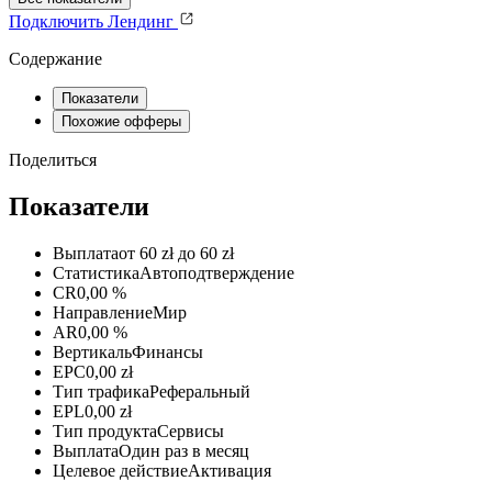
Подключить
Лендинг
Содержание
Показатели
Похожие офферы
Поделиться
Показатели
Выплата
от 60 zł до 60 zł
Статистика
Автоподтверждение
CR
0,00 %
Направление
Мир
AR
0,00 %
Вертикаль
Финансы
EPC
0,00 zł
Тип трафика
Реферальный
EPL
0,00 zł
Тип продукта
Сервисы
Выплата
Один раз в месяц
Целевое действие
Активация