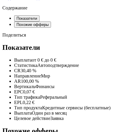
Содержание
Показатели
Похожие офферы
Поделиться
Показатели
Выплата
от 0 € до 0 €
Статистика
Автоподтверждение
CR
30,40 %
Направление
Мир
AR
100,00 %
Вертикаль
Финансы
EPC
0,07 €
Тип трафика
Реферальный
EPL
0,22 €
Тип продукта
Кредитные сервисы (бесплатные)
Выплата
Один раз в месяц
Целевое действие
Заявка
Похожие офферы