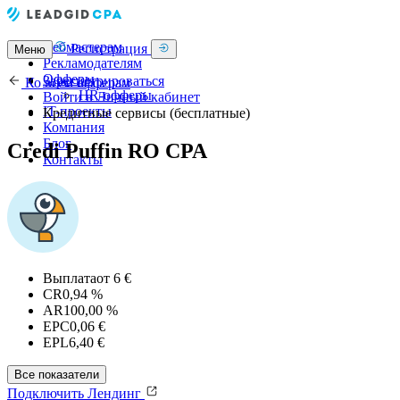
Вебмастерам
Регистрация
Меню
Рекламодателям
Офферы
Зарегистрироваться
Ко всем офферам
HR-офферы
Войти в Личный кабинет
IT-проекты
Кредитные сервисы (бесплатные)
Компания
Блог
Credi Puffin RO CPA
Контакты
Выплата
от 6 €
CR
0,94 %
AR
100,00 %
EPC
0,06 €
EPL
6,40 €
Все показатели
Подключить
Лендинг