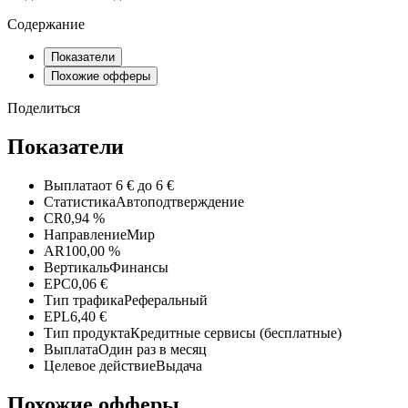
Содержание
Показатели
Похожие офферы
Поделиться
Показатели
Выплата
от 6 € до 6 €
Статистика
Автоподтверждение
CR
0,94 %
Направление
Мир
AR
100,00 %
Вертикаль
Финансы
EPC
0,06 €
Тип трафика
Реферальный
EPL
6,40 €
Тип продукта
Кредитные сервисы (бесплатные)
Выплата
Один раз в месяц
Целевое действие
Выдача
Похожие офферы