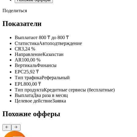
Поделиться
Показатели
Выплата
от 800 ₸ до 800 ₸
Статистика
Автоподтверждение
CR
3,24 %
Направление
Казахстан
AR
100,00 %
Вертикаль
Финансы
EPC
25,92 ₸
Тип трафика
Реферальный
EPL
800,00 ₸
Тип продукта
Кредитные сервисы (бесплатные)
Выплата
Два раза в месяц
Целевое действие
Заявка
Похожие офферы