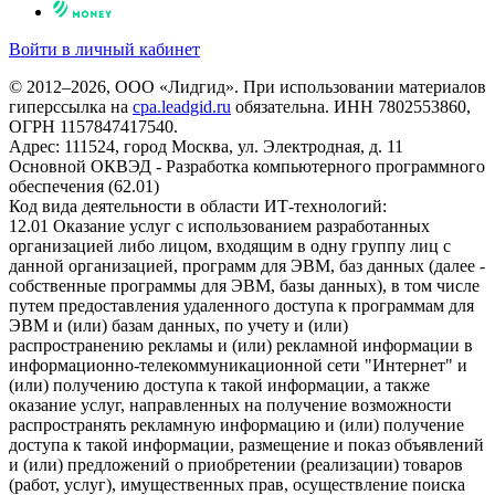
Войти в личный кабинет
© 2012–2026, ООО «Лидгид». При использовании материалов
гиперссылка на
cpa.leadgid.ru
обязательна. ИНН 7802553860,
ОГРН 1157847417540.
Адрес: 111524, город Москва, ул. Электродная, д. 11
Основной ОКВЭД - Разработка компьютерного программного
обеспечения (62.01)
Код вида деятельности в области ИТ-технологий:
12.01 Оказание услуг с использованием разработанных
организацией либо лицом, входящим в одну группу лиц с
данной организацией, программ для ЭВМ, баз данных (далее -
собственные программы для ЭВМ, базы данных), в том числе
путем предоставления удаленного доступа к программам для
ЭВМ и (или) базам данных, по учету и (или)
распространению рекламы и (или) рекламной информации в
информационно-телекоммуникационной сети "Интернет" и
(или) получению доступа к такой информации, а также
оказание услуг, направленных на получение возможности
распространять рекламную информацию и (или) получение
доступа к такой информации, размещение и показ объявлений
и (или) предложений о приобретении (реализации) товаров
(работ, услуг), имущественных прав, осуществление поиска