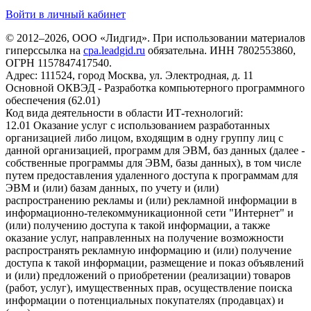
Войти в личный кабинет
© 2012–2026, ООО «Лидгид». При использовании материалов
гиперссылка на
cpa.leadgid.ru
обязательна. ИНН 7802553860,
ОГРН 1157847417540.
Адрес: 111524, город Москва, ул. Электродная, д. 11
Основной ОКВЭД - Разработка компьютерного программного
обеспечения (62.01)
Код вида деятельности в области ИТ-технологий:
12.01 Оказание услуг с использованием разработанных
организацией либо лицом, входящим в одну группу лиц с
данной организацией, программ для ЭВМ, баз данных (далее -
собственные программы для ЭВМ, базы данных), в том числе
путем предоставления удаленного доступа к программам для
ЭВМ и (или) базам данных, по учету и (или)
распространению рекламы и (или) рекламной информации в
информационно-телекоммуникационной сети "Интернет" и
(или) получению доступа к такой информации, а также
оказание услуг, направленных на получение возможности
распространять рекламную информацию и (или) получение
доступа к такой информации, размещение и показ объявлений
и (или) предложений о приобретении (реализации) товаров
(работ, услуг), имущественных прав, осуществление поиска
информации о потенциальных покупателях (продавцах) и