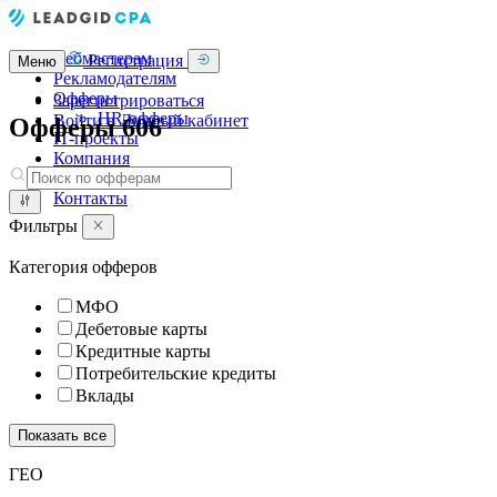
Вебмастерам
Регистрация
Меню
Рекламодателям
Офферы
Зарегистрироваться
HR-офферы
Войти в Личный кабинет
Офферы
606
IT-проекты
Компания
Блог
Контакты
Фильтры
Категория офферов
МФО
Дебетовые карты
Кредитные карты
Потребительские кредиты
Вклады
Показать все
ГЕО