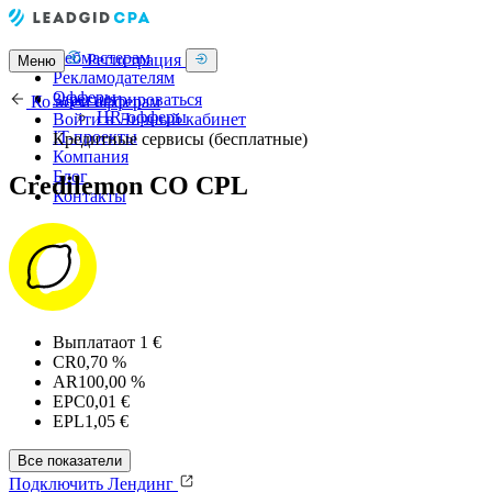
Вебмастерам
Регистрация
Меню
Рекламодателям
Офферы
Зарегистрироваться
Ко всем офферам
HR-офферы
Войти в Личный кабинет
IT-проекты
Кредитные сервисы (бесплатные)
Компания
Блог
Credilemon CO CPL
Контакты
Выплата
от 1 €
CR
0,70 %
AR
100,00 %
EPC
0,01 €
EPL
1,05 €
Все показатели
Подключить
Лендинг