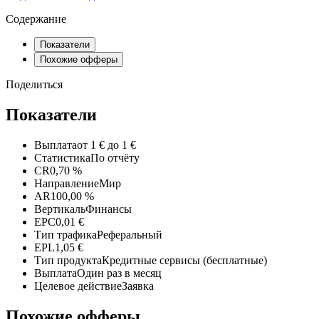
Содержание
Показатели
Похожие офферы
Поделиться
Показатели
Выплата
от 1 € до 1 €
Статистика
По отчёту
CR
0,70 %
Направление
Мир
AR
100,00 %
Вертикаль
Финансы
EPC
0,01 €
Тип трафика
Реферальный
EPL
1,05 €
Тип продукта
Кредитные сервисы (бесплатные)
Выплата
Один раз в месяц
Целевое действие
Заявка
Похожие офферы