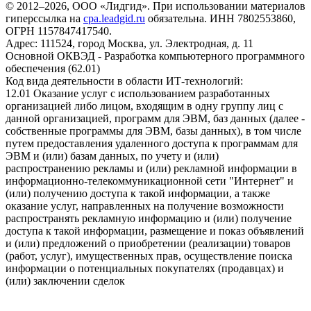
© 2012–2026, ООО «Лидгид». При использовании материалов
гиперссылка на
cpa.leadgid.ru
обязательна. ИНН 7802553860,
ОГРН 1157847417540.
Адрес: 111524, город Москва, ул. Электродная, д. 11
Основной ОКВЭД - Разработка компьютерного программного
обеспечения (62.01)
Код вида деятельности в области ИТ-технологий:
12.01 Оказание услуг с использованием разработанных
организацией либо лицом, входящим в одну группу лиц с
данной организацией, программ для ЭВМ, баз данных (далее -
собственные программы для ЭВМ, базы данных), в том числе
путем предоставления удаленного доступа к программам для
ЭВМ и (или) базам данных, по учету и (или)
распространению рекламы и (или) рекламной информации в
информационно-телекоммуникационной сети "Интернет" и
(или) получению доступа к такой информации, а также
оказание услуг, направленных на получение возможности
распространять рекламную информацию и (или) получение
доступа к такой информации, размещение и показ объявлений
и (или) предложений о приобретении (реализации) товаров
(работ, услуг), имущественных прав, осуществление поиска
информации о потенциальных покупателях (продавцах) и
(или) заключении сделок