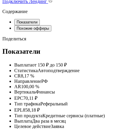
Подключить
Лендинг
Содержание
Показатели
Похожие офферы
Поделиться
Показатели
Выплата
от 150 ₽ до 150 ₽
Статистика
Автоподтверждение
CR
8,17 %
Направление
РФ
AR
100,00 %
Вертикаль
Финансы
EPC
70,11 ₽
Тип трафика
Реферальный
EPL
858,18 ₽
Тип продукта
Кредитные сервисы (платные)
Выплата
Два раза в месяц
Целевое действие
Заявка