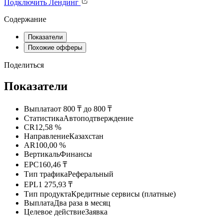
Подключить
Лендинг
Содержание
Показатели
Похожие офферы
Поделиться
Показатели
Выплата
от 800 ₸ до 800 ₸
Статистика
Автоподтверждение
CR
12,58 %
Направление
Казахстан
AR
100,00 %
Вертикаль
Финансы
EPC
160,46 ₸
Тип трафика
Реферальный
EPL
1 275,93 ₸
Тип продукта
Кредитные сервисы (платные)
Выплата
Два раза в месяц
Целевое действие
Заявка