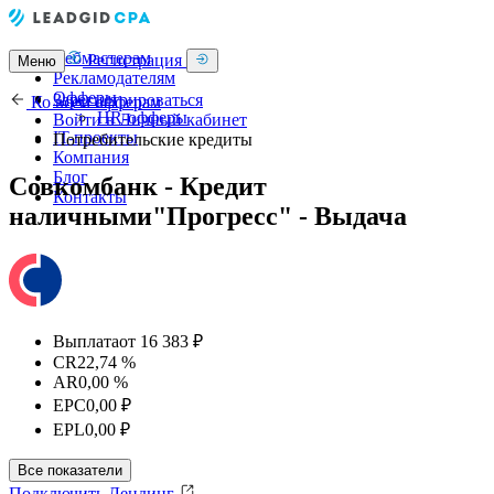
Вебмастерам
Регистрация
Меню
Рекламодателям
Офферы
Зарегистрироваться
Ко всем офферам
HR-офферы
Войти в Личный кабинет
IT-проекты
Потребительские кредиты
Компания
Блог
Совкомбанк - Кредит
Контакты
наличными"Прогресс" - Выдача
Выплата
от 16 383 ₽
CR
22,74 %
AR
0,00 %
EPC
0,00 ₽
EPL
0,00 ₽
Все показатели
Подключить
Лендинг