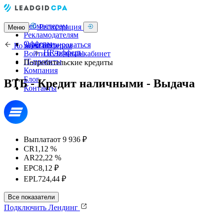
Вебмастерам
Регистрация
Меню
Рекламодателям
Офферы
Зарегистрироваться
Ко всем офферам
HR-офферы
Войти в Личный кабинет
IT-проекты
Потребительские кредиты
Компания
Блог
ВТБ - Кредит наличными - Выдача
Контакты
Выплата
от 9 936 ₽
CR
1,12 %
AR
22,22 %
EPC
8,12 ₽
EPL
724,44 ₽
Все показатели
Подключить
Лендинг