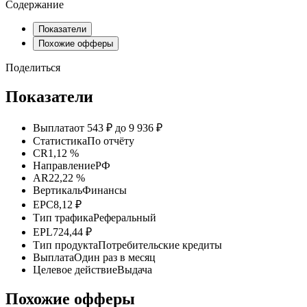
Содержание
Показатели
Похожие офферы
Поделиться
Показатели
Выплата
от 543 ₽ до 9 936 ₽
Статистика
По отчёту
CR
1,12 %
Направление
РФ
AR
22,22 %
Вертикаль
Финансы
EPC
8,12 ₽
Тип трафика
Реферальный
EPL
724,44 ₽
Тип продукта
Потребительские кредиты
Выплата
Один раз в месяц
Целевое действие
Выдача
Похожие офферы