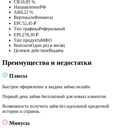
CR
18,85 %
Направление
РФ
AR
8,22 %
Вертикаль
Финансы
EPC
52,45 ₽
Тип трафика
Реферальный
EPL
278,30 ₽
Тип продукта
МФО
Выплата
Один раз в месяц
Целевое действие
Выдача
Преимущества и недостатки
Плюсы
Быстрое оформление и выдача займа онлайн.
Первый день займа бесплатный для новых клиентов.
Возможность получить займ без идеальной кредитной
истории и справок.
Минусы