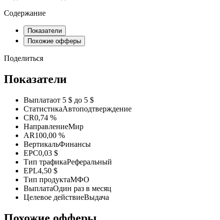
Содержание
Показатели
Похожие офферы
Поделиться
Показатели
Выплата
от 5 $ до 5 $
Статистика
Автоподтверждение
CR
0,74 %
Направление
Мир
AR
100,00 %
Вертикаль
Финансы
EPC
0,03 $
Тип трафика
Реферальный
EPL
4,50 $
Тип продукта
МФО
Выплата
Один раз в месяц
Целевое действие
Выдача
Похожие офферы