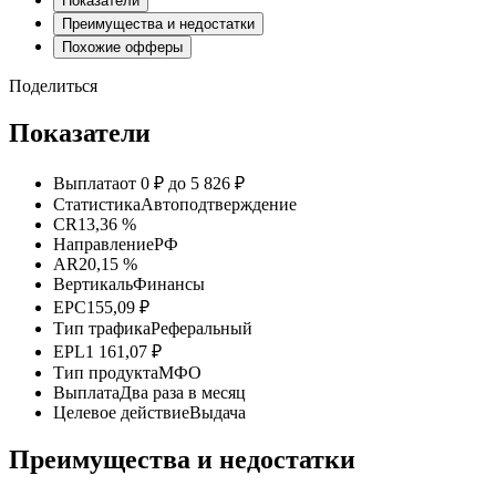
Показатели
Преимущества и недостатки
Похожие офферы
Поделиться
Показатели
Выплата
от 0 ₽ до 5 826 ₽
Статистика
Автоподтверждение
CR
13,36 %
Направление
РФ
AR
20,15 %
Вертикаль
Финансы
EPC
155,09 ₽
Тип трафика
Реферальный
EPL
1 161,07 ₽
Тип продукта
МФО
Выплата
Два раза в месяц
Целевое действие
Выдача
Преимущества и недостатки