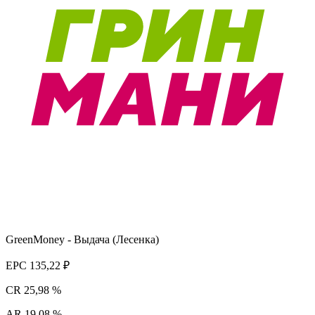
GreenMoney - Выдача (Лесенка)
EPC
135,22 ₽
CR
25,98 %
AR
19,08 %