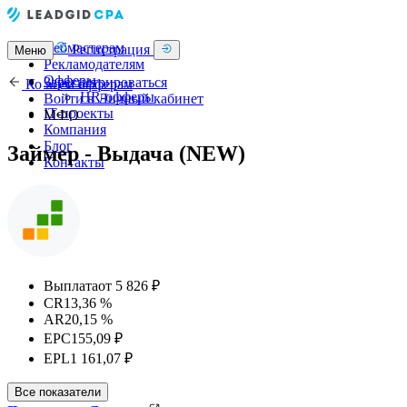
Вебмастерам
Регистрация
Меню
Рекламодателям
Офферы
Зарегистрироваться
Ко всем офферам
HR-офферы
Войти в Личный кабинет
IT-проекты
МФО
Компания
Блог
Займер - Выдача (NEW)
Контакты
Выплата
от 5 826 ₽
CR
13,36 %
AR
20,15 %
EPC
155,09 ₽
EPL
1 161,07 ₽
Все показатели