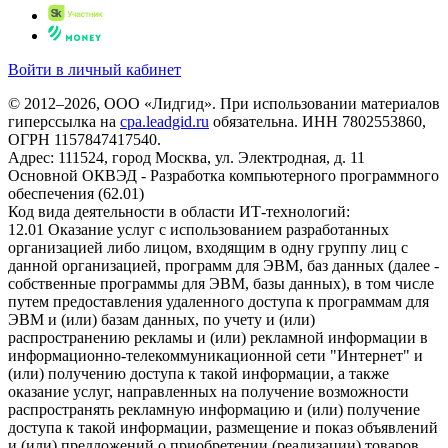
Войти в личный кабинет
© 2012–2026, ООО «Лидгид». При использовании материалов
гиперссылка на
cpa.leadgid.ru
обязательна. ИНН 7802553860,
ОГРН 1157847417540.
Адрес: 111524, город Москва, ул. Электродная, д. 11
Основной ОКВЭД - Разработка компьютерного программного
обеспечения (62.01)
Код вида деятельности в области ИТ-технологий:
12.01 Оказание услуг с использованием разработанных
организацией либо лицом, входящим в одну группу лиц с
данной организацией, программ для ЭВМ, баз данных (далее -
собственные программы для ЭВМ, базы данных), в том числе
путем предоставления удаленного доступа к программам для
ЭВМ и (или) базам данных, по учету и (или)
распространению рекламы и (или) рекламной информации в
информационно-телекоммуникационной сети "Интернет" и
(или) получению доступа к такой информации, а также
оказание услуг, направленных на получение возможности
распространять рекламную информацию и (или) получение
доступа к такой информации, размещение и показ объявлений
и (или) предложений о приобретении (реализации) товаров