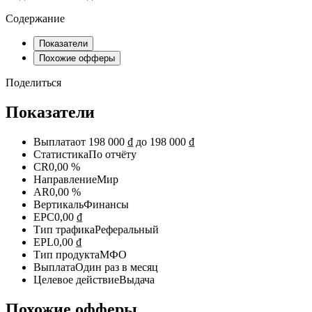
Содержание
Показатели
Похожие офферы
Поделиться
Показатели
Выплата
от 198 000 ₫ до 198 000 ₫
Статистика
По отчёту
CR
0,00 %
Направление
Мир
AR
0,00 %
Вертикаль
Финансы
EPC
0,00 ₫
Тип трафика
Реферальный
EPL
0,00 ₫
Тип продукта
МФО
Выплата
Один раз в месяц
Целевое действие
Выдача
Похожие офферы