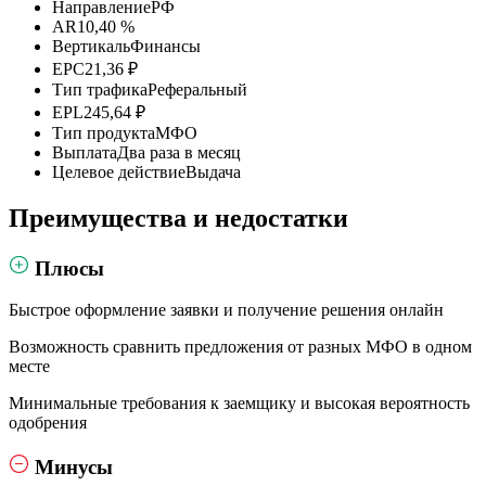
Направление
РФ
AR
10,40 %
Вертикаль
Финансы
EPC
21,36 ₽
Тип трафика
Реферальный
EPL
245,64 ₽
Тип продукта
МФО
Выплата
Два раза в месяц
Целевое действие
Выдача
Преимущества и недостатки
Плюсы
Быстрое оформление заявки и получение решения онлайн
Возможность сравнить предложения от разных МФО в одном
месте
Минимальные требования к заемщику и высокая вероятность
одобрения
Минусы