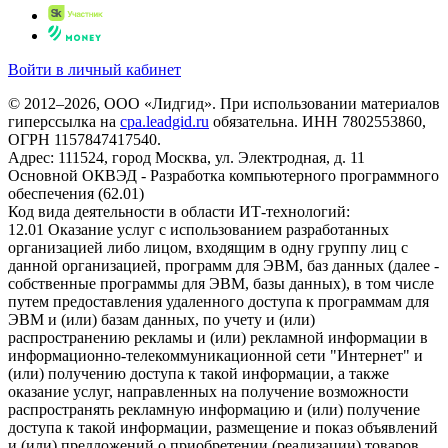
Войти в личный кабинет
© 2012–2026, ООО «Лидгид». При использовании материалов
гиперссылка на
cpa.leadgid.ru
обязательна. ИНН 7802553860,
ОГРН 1157847417540.
Адрес: 111524, город Москва, ул. Электродная, д. 11
Основной ОКВЭД - Разработка компьютерного программного
обеспечения (62.01)
Код вида деятельности в области ИТ-технологий:
12.01 Оказание услуг с использованием разработанных
организацией либо лицом, входящим в одну группу лиц с
данной организацией, программ для ЭВМ, баз данных (далее -
собственные программы для ЭВМ, базы данных), в том числе
путем предоставления удаленного доступа к программам для
ЭВМ и (или) базам данных, по учету и (или)
распространению рекламы и (или) рекламной информации в
информационно-телекоммуникационной сети "Интернет" и
(или) получению доступа к такой информации, а также
оказание услуг, направленных на получение возможности
распространять рекламную информацию и (или) получение
доступа к такой информации, размещение и показ объявлений
и (или) предложений о приобретении (реализации) товаров