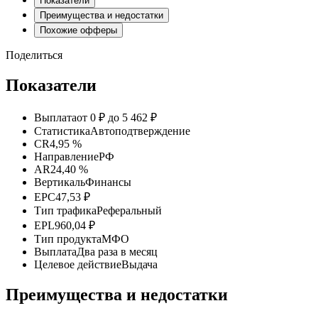
Показатели
Преимущества и недостатки
Похожие офферы
Поделиться
Показатели
Выплата
от 0 ₽ до 5 462 ₽
Статистика
Автоподтверждение
CR
4,95 %
Направление
РФ
AR
24,40 %
Вертикаль
Финансы
EPC
47,53 ₽
Тип трафика
Реферальный
EPL
960,04 ₽
Тип продукта
МФО
Выплата
Два раза в месяц
Целевое действие
Выдача
Преимущества и недостатки