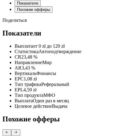
Показатели
Похожие офферы
Поделиться
Показатели
Выплата
от 0 zł до 120 zł
Статистика
Автоподтверждение
CR
23,48 %
Направление
Мир
AR
3,43 %
Вертикаль
Финансы
EPC
1,08 zł
Тип трафика
Реферальный
EPL
4,59 zł
Тип продукта
МФО
Выплата
Один раз в месяц
Целевое действие
Выдача
Похожие офферы