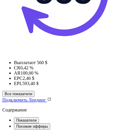
Выплата
от 560 $
CR
0,42 %
AR
100,00 %
EPC
2,46 $
EPL
593,40 $
Все показатели
Подключить
Лендинг
Содержание
Показатели
Похожие офферы