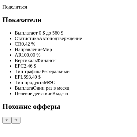
Поделиться
Показатели
Выплата
от 0 $ до 560 $
Статистика
Автоподтверждение
CR
0,42 %
Направление
Мир
AR
100,00 %
Вертикаль
Финансы
EPC
2,46 $
Тип трафика
Реферальный
EPL
593,40 $
Тип продукта
МФО
Выплата
Один раз в месяц
Целевое действие
Выдача
Похожие офферы