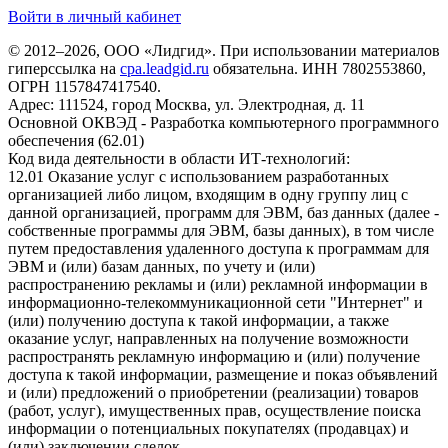
Войти в личный кабинет
© 2012–2026, ООО «Лидгид». При использовании материалов
гиперссылка на
cpa.leadgid.ru
обязательна. ИНН 7802553860,
ОГРН 1157847417540.
Адрес: 111524, город Москва, ул. Электродная, д. 11
Основной ОКВЭД - Разработка компьютерного программного
обеспечения (62.01)
Код вида деятельности в области ИТ-технологий:
12.01 Оказание услуг с использованием разработанных
организацией либо лицом, входящим в одну группу лиц с
данной организацией, программ для ЭВМ, баз данных (далее -
собственные программы для ЭВМ, базы данных), в том числе
путем предоставления удаленного доступа к программам для
ЭВМ и (или) базам данных, по учету и (или)
распространению рекламы и (или) рекламной информации в
информационно-телекоммуникационной сети "Интернет" и
(или) получению доступа к такой информации, а также
оказание услуг, направленных на получение возможности
распространять рекламную информацию и (или) получение
доступа к такой информации, размещение и показ объявлений
и (или) предложений о приобретении (реализации) товаров
(работ, услуг), имущественных прав, осуществление поиска
информации о потенциальных покупателях (продавцах) и
(или) заключении сделок