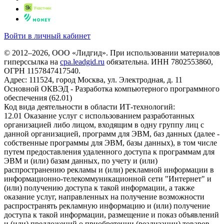
Войти в личный кабинет
© 2012–2026, ООО «Лидгид». При использовании материалов
гиперссылка на
cpa.leadgid.ru
обязательна. ИНН 7802553860,
ОГРН 1157847417540.
Адрес: 111524, город Москва, ул. Электродная, д. 11
Основной ОКВЭД - Разработка компьютерного программного
обеспечения (62.01)
Код вида деятельности в области ИТ-технологий:
12.01 Оказание услуг с использованием разработанных
организацией либо лицом, входящим в одну группу лиц с
данной организацией, программ для ЭВМ, баз данных (далее -
собственные программы для ЭВМ, базы данных), в том числе
путем предоставления удаленного доступа к программам для
ЭВМ и (или) базам данных, по учету и (или)
распространению рекламы и (или) рекламной информации в
информационно-телекоммуникационной сети "Интернет" и
(или) получению доступа к такой информации, а также
оказание услуг, направленных на получение возможности
распространять рекламную информацию и (или) получение
доступа к такой информации, размещение и показ объявлений
и (или) предложений о приобретении (реализации) товаров