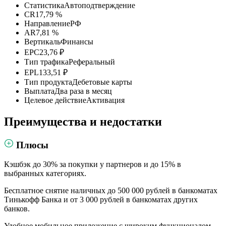
Статистика
Автоподтверждение
CR
17,79 %
Направление
РФ
AR
7,81 %
Вертикаль
Финансы
EPC
23,76 ₽
Тип трафика
Реферальный
EPL
133,51 ₽
Тип продукта
Дебетовые карты
Выплата
Два раза в месяц
Целевое действие
Активация
Преимущества и недостатки
Плюсы
Кэшбэк до 30% за покупки у партнеров и до 15% в
выбранных категориях.
Бесплатное снятие наличных до 500 000 рублей в банкоматах
Тинькофф Банка и от 3 000 рублей в банкоматах других
банков.
Удобное мобильное приложение с широким функционалом