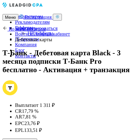
Вебмастерам
Регистрация
Меню
Рекламодателям
Офферы
Зарегистрироваться
Ко всем офферам
HR-офферы
Войти в Личный кабинет
IT-проекты
Дебетовые карты
Компания
Блог
Т-Банк - Дебетовая карта Black - 3
Контакты
месяца подписки Т-Банк Pro
бесплатно - Активация + транзакция
Выплата
от 1 311 ₽
CR
17,79 %
AR
7,81 %
EPC
23,76 ₽
EPL
133,51 ₽