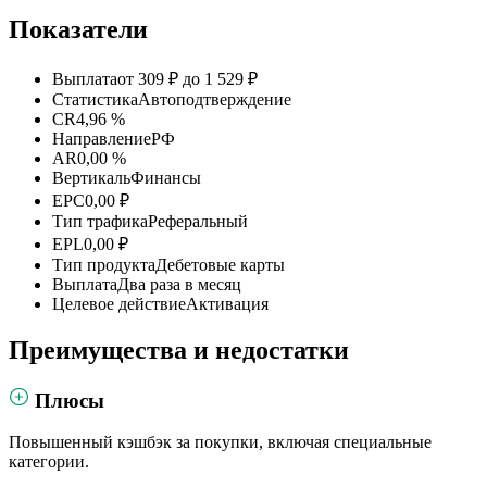
Показатели
Выплата
от 309 ₽ до 1 529 ₽
Статистика
Автоподтверждение
CR
4,96 %
Направление
РФ
AR
0,00 %
Вертикаль
Финансы
EPC
0,00 ₽
Тип трафика
Реферальный
EPL
0,00 ₽
Тип продукта
Дебетовые карты
Выплата
Два раза в месяц
Целевое действие
Активация
Преимущества и недостатки
Плюсы
Повышенный кэшбэк за покупки, включая специальные
категории.