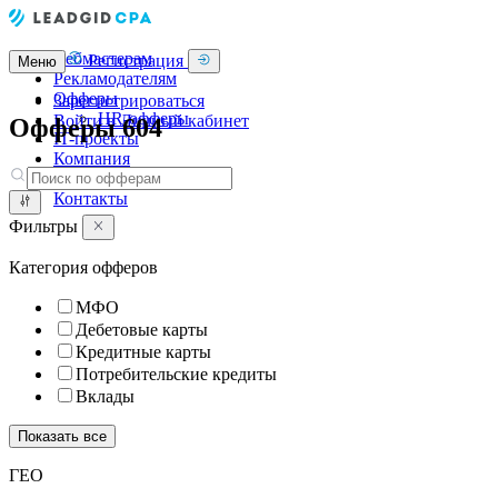
Вебмастерам
Регистрация
Меню
Рекламодателям
Офферы
Зарегистрироваться
HR-офферы
Войти в Личный кабинет
Офферы
604
IT-проекты
Компания
Блог
Контакты
Фильтры
Категория офферов
МФО
Дебетовые карты
Кредитные карты
Потребительские кредиты
Вклады
Показать все
ГЕО