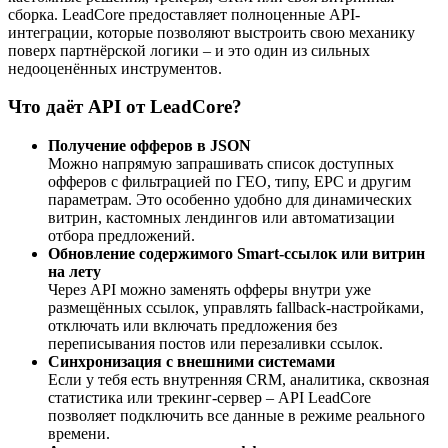
сборка. LeadCore предоставляет полноценные API-
интеграции, которые позволяют выстроить свою механику
поверх партнёрской логики – и это один из сильных
недооценённых инструментов.
Что даёт API от LeadCore?
Получение офферов в JSON
Можно напрямую запрашивать список доступных
офферов с фильтрацией по ГЕО, типу, EPC и другим
параметрам. Это особенно удобно для динамических
витрин, кастомных лендингов или автоматизации
отбора предложений.
Обновление содержимого Smart-ссылок или витрин
на лету
Через API можно заменять офферы внутри уже
размещённых ссылок, управлять fallback-настройками,
отключать или включать предложения без
переписывания постов или перезаливки ссылок.
Синхронизация с внешними системами
Если у тебя есть внутренняя CRM, аналитика, сквозная
статистика или трекинг-сервер – API LeadCore
позволяет подключить все данные в режиме реального
времени.