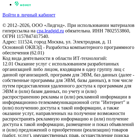
Войти в личный кабинет
© 2012–2026, ООО «Лидгид». При использовании материалов
гиперссылка на
cpa.leadgid.ru
обязательна. ИНН 7802553860,
ОГРН 1157847417540.
Адрес: 111524, город Москва, ул. Электродная, д. 11
Основной ОКВЭД - Разработка компьютерного программного
обеспечения (62.01)
Код вида деятельности в области ИТ-технологий:
12.01 Оказание услуг с использованием разработанных
организацией либо лицом, входящим в одну группу лиц с
данной организацией, программ для ЭВМ, баз данных (далее -
собственные программы для ЭВМ, базы данных), в том числе
путем предоставления удаленного доступа к программам для
ЭВМ и (или) базам данных, по учету и (или)
распространению рекламы и (или) рекламной информации в
информационно-телекоммуникационной сети "Интернет" и
(или) получению доступа к такой информации, а также
оказание услуг, направленных на получение возможности
распространять рекламную информацию и (или) получение
доступа к такой информации, размещение и показ объявлений
и (или) предложений о приобретении (реализации) товаров
(работ, услуг), имущественных прав, осуществление поиска