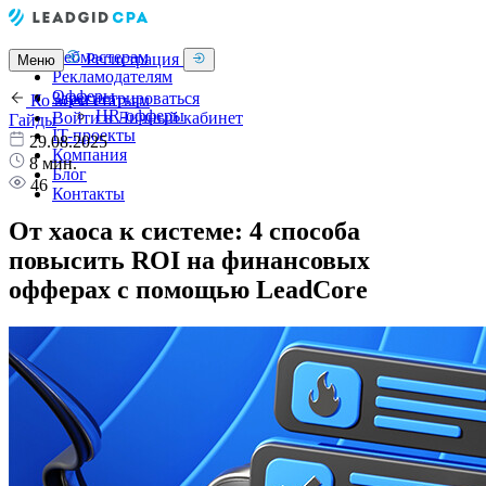
Вебмастерам
Регистрация
Меню
Рекламодателям
Офферы
Зарегистрироваться
Ко всем статьям
HR-офферы
Войти в Личный кабинет
Гайды
IT-проекты
29.08.2025
Компания
8 мин.
Блог
46
Контакты
От хаоса к системе: 4 способа
повысить ROI на финансовых
офферах с помощью LeadCore