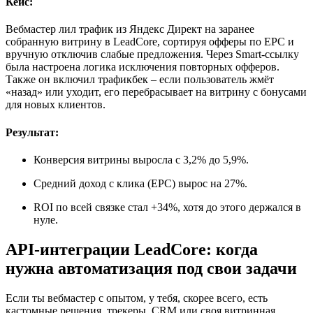
Кейс:
Вебмастер лил трафик из Яндекс Директ на заранее
собранную витрину в LeadCore, сортируя офферы по EPC и
вручную отключив слабые предложения. Через Smart-ссылку
была настроена логика исключения повторных офферов.
Также он включил трафикбек – если пользователь жмёт
«назад» или уходит, его перебрасывает на витрину с бонусами
для новых клиентов.
Результат:
Конверсия витрины выросла с 3,2% до 5,9%.
Средний доход с клика (EPC) вырос на 27%.
ROI по всей связке стал +34%, хотя до этого держался в
нуле.
API-интеграции LeadCore: когда
нужна автоматизация под свои задачи
Если ты вебмастер с опытом, у тебя, скорее всего, есть
кастомные решения, трекеры, CRM или своя витринная