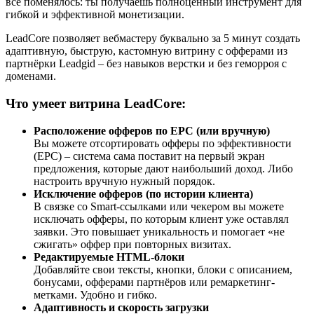
всё поменялось: ты получаешь полноценный инструмент для
гибкой и эффективной монетизации.
LeadCore позволяет вебмастеру буквально за 5 минут создать
адаптивную, быструю, кастомную витрину с офферами из
партнёрки Leadgid – без навыков верстки и без геморроя с
доменами.
Что умеет витрина LeadCore:
Расположение офферов по EPC (или вручную)
Вы можете отсортировать офферы по эффективности
(EPC) – система сама поставит на первый экран
предложения, которые дают наибольший доход. Либо
настроить вручную нужный порядок.
Исключение офферов (по истории клиента)
В связке со Smart-ссылками или чекером вы можете
исключать офферы, по которым клиент уже оставлял
заявки. Это повышает уникальность и помогает «не
сжигать» оффер при повторных визитах.
Редактируемые HTML-блоки
Добавляйте свои тексты, кнопки, блоки с описанием,
бонусами, офферами партнёров или ремаркетинг-
метками. Удобно и гибко.
Адаптивность и скорость загрузки