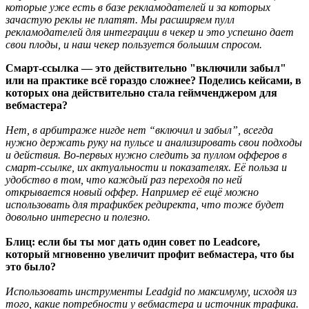
которые уже есть в базе рекламодателей и за которых
зачастую реклы не платят. Мы расширяем пулл
рекламодателей для интеграции в чекер и это успешно дает
свои плоды, и наш чекер пользуется большим спросом.
Смарт-ссылка — это действительно "включили забыл"
или на практике всё гораздо сложнее? Поделись кейсами, в
которых она действительно стала геймченджером для
вебмастера?
Нет, в арбитраже нигде нет “включил и забыл”, всегда
нужно держать руку на пульсе и анализировать свои подходы
и действия. Во-первых нужно следить за пуллом офферов в
смарт-ссылке, их актуальности и показателях. Её польза и
удобство в том, что каждый раз переходя по ней
открывается новый оффер. Например её ещё можно
использовать для трафикбек редиректа, что тоже будет
довольно интересно и полезно.
Блиц: если бы ты мог дать один совет по Leadcore,
который мгновенно увеличит профит вебмастера, что бы
это было?
Использовать инструменты Leadgid по максимуму, исходя из
того, какие потребности у вебмастера и источник трафика.