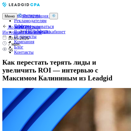
Вебмастерам
Регистрация
Меню
Рекламодателям
Офферы
Зарегистрироваться
Ко всем статьям
HR-офферы
Войти в Личный кабинет
Интервью
Полезное
IT-проекты
10.05.2026
Компания
7 мин.
Блог
56
Контакты
Как перестать терять лиды и
увеличить ROI — интервью с
Максимом Калининым из Leadgid