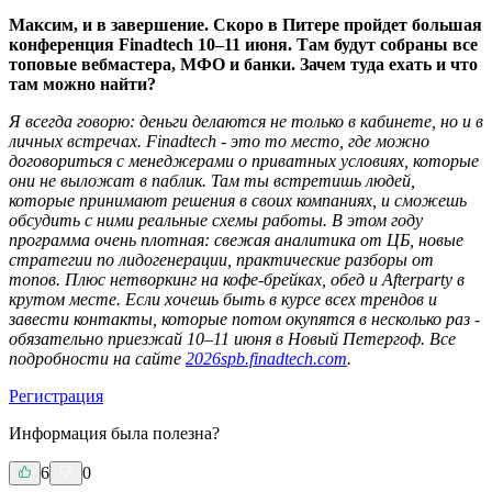
Максим, и в завершение. Скоро в Питере пройдет большая
конференция Finadtech 10–11 июня. Там будут собраны все
топовые вебмастера, МФО и банки. Зачем туда ехать и что
там можно найти?
Я всегда говорю: деньги делаются не только в кабинете, но и в
личных встречах. Finadtech - это то место, где можно
договориться с менеджерами о приватных условиях, которые
они не выложат в паблик. Там ты встретишь людей,
которые принимают решения в своих компаниях, и сможешь
обсудить с ними реальные схемы работы. В этом году
программа очень плотная: свежая аналитика от ЦБ, новые
стратегии по лидогенерации, практические разборы от
топов. Плюс нетворкинг на кофе-брейках, обед и Afterparty в
крутом месте. Если хочешь быть в курсе всех трендов и
завести контакты, которые потом окупятся в несколько раз -
обязательно приезжай 10–11 июня в Новый Петергоф. Все
подробности на сайте
2026spb.finadtech.com
.
Регистрация
Информация была полезна?
6
0