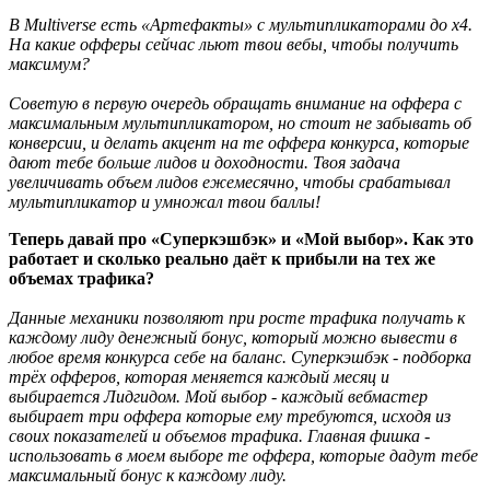
В Multiverse есть «Артефакты» с мультипликаторами до x4.
На какие офферы сейчас льют твои вебы, чтобы получить
максимум?
Советую в первую очередь обращать внимание на оффера с
максимальным мультипликатором, но стоит не забывать об
конверсии, и делать акцент на те оффера конкурса, которые
дают тебе больше лидов и доходности. Твоя задача
увеличивать объем лидов ежемесячно, чтобы срабатывал
мультипликатор и умножал твои баллы!
Теперь давай про «Суперкэшбэк» и «Мой выбор». Как это
работает и сколько реально даёт к прибыли на тех же
объемах трафика?
Данные механики позволяют при росте трафика получать к
каждому лиду денежный бонус, который можно вывести в
любое время конкурса себе на баланс. Суперкэшбэк - подборка
трёх офферов, которая меняется каждый месяц и
выбирается Лидгидом. Мой выбор - каждый вебмастер
выбирает три оффера которые ему требуются, исходя из
своих показателей и объемов трафика. Главная фишка -
использовать в моем выборе те оффера, которые дадут тебе
максимальный бонус к каждому лиду.