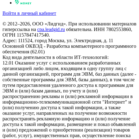
Войти в личный кабинет
© 2012–2026, ООО «Лидгид». При использовании материалов
гиперссылка на
cpa.leadgid.ru
обязательна. ИНН 7802553860,
ОГРН 1157847417540.
Адрес: 111524, город Москва, ул. Электродная, д. 11
Основной ОКВЭД - Разработка компьютерного программного
обеспечения (62.01)
Код вида деятельности в области ИТ-технологий:
12.01 Оказание услуг с использованием разработанных
организацией либо лицом, входящим в одну группу лиц с
данной организацией, программ для ЭВМ, баз данных (далее -
собственные программы для ЭВМ, базы данных), в том числе
путем предоставления удаленного доступа к программам для
ЭВМ и (или) базам данных, по учету и (или)
распространению рекламы и (или) рекламной информации в
информационно-телекоммуникационной сети "Интернет" и
(или) получению доступа к такой информации, а также
оказание услуг, направленных на получение возможности
распространять рекламную информацию и (или) получение
доступа к такой информации, размещение и показ объявлений
и (или) предложений о приобретении (реализации) товаров
(работ, услуг), имущественных прав, осуществление поиска